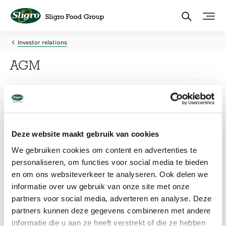
Skip
to
main
content
Investor relations
AGM
Deze website maakt gebruik van cookies
We gebruiken cookies om content en advertenties te
General Meeting of Shareholders
personaliseren, om functies voor social media te bieden
The General Meeting of Shareholders 2026 was held on
en om ons websiteverkeer te analyseren. Ook delen we
Wednesday, May 13.
informatie over uw gebruik van onze site met onze
partners voor social media, adverteren en analyse. Deze
Read more
partners kunnen deze gegevens combineren met andere
informatie die u aan ze heeft verstrekt of die ze hebben