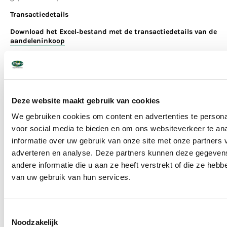
Transactiedetails
Download het Excel‑bestand met de transactiedetails van de
aandeleninkoop
Persberichten:
Persbericht 05-02-2026, aankondiging
aandeleninkoopprogramma
Deze website maakt gebruik van cookies
Persbericht 09-02-2026
We gebruiken cookies om content en advertenties te persona
Persbericht 16-02-2026
voor social media te bieden en om ons websiteverkeer te an
informatie over uw gebruik van onze site met onze partners 
Persbericht 23-02-2026
adverteren en analyse. Deze partners kunnen deze gegeve
Persbericht 02-03-2026
andere informatie die u aan ze heeft verstrekt of die ze heb
Persbericht 09-03-2026
van uw gebruik van hun services.
Persbericht 16-03-2026
Persbericht 23-03-2026
Toestemmingsselectie
Noodzakelijk