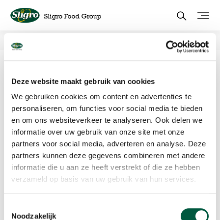
Skip
to
main
content
News
Willem-Jan Strijbosch to be
appointed Foodservice
Deze website maakt gebruik van cookies
We gebruiken cookies om content en advertenties te
director at Sligro Food Group
personaliseren, om functies voor social media te bieden
en om ons websiteverkeer te analyseren. Ook delen we
informatie over uw gebruik van onze site met onze
Sligro Food Group announces that it intends to appoint
partners voor social media, adverteren en analyse. Deze
Willem-Jan Strijbosch as Foodservice director and member
partners kunnen deze gegevens combineren met andere
of the Executive Board of Sligro Food Group Nederland B.V.
with effect from 1 June 2011.
informatie die u aan ze heeft verstrekt of die ze hebben
verzameld op basis van uw gebruik van hun services.
As a member of the Executive Board, he will take over the
responsibilities of Henk-Jan Peterse. At the Annual General
Meeting of Shareholders in March 2012, Willem-Jan Strijbosch
Toestemmingsselectie
will also be proposed for appointment as a member of the
Noodzakelijk
Executive Board of Sligro Food Group N.V. Read more in the press