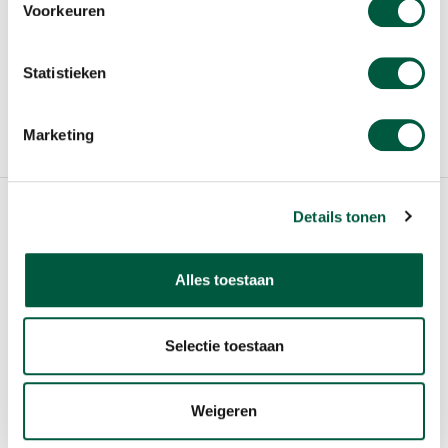
Voorkeuren
VOOR SCHOLIEREN
COOKIE POLICY
Statistieken
TERMS OF USE
Marketing
CHANGE COOKIE SETTING
© 2020 Sligo Food Group N.V.
Details tonen
Alles toestaan
Selectie toestaan
Weigeren