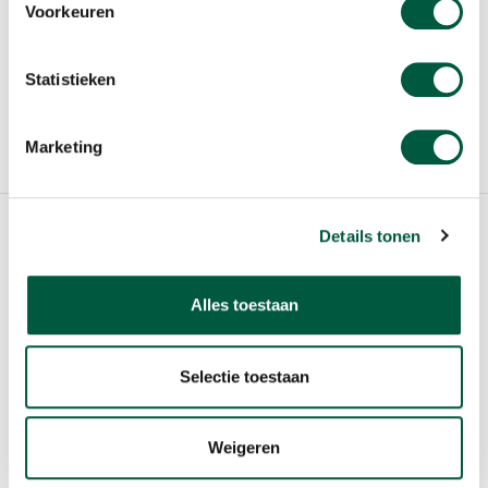
Voorkeuren
VOOR SCHOLIEREN
COOKIE POLICY
Statistieken
TERMS OF USE
Marketing
CHANGE COOKIE SETTING
© 2020 Sligo Food Group N.V.
Details tonen
Alles toestaan
Selectie toestaan
Weigeren