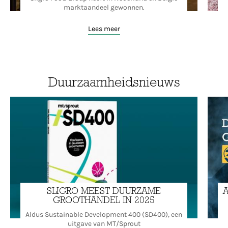
marktaandeel gewonnen.
Lees meer
Duurzaamheidsnieuws
SLIGRO MEEST DUURZAME
A
GROOTHANDEL IN 2025
Aldus Sustainable Development 400 (SD400), een
uitgave van MT/Sprout