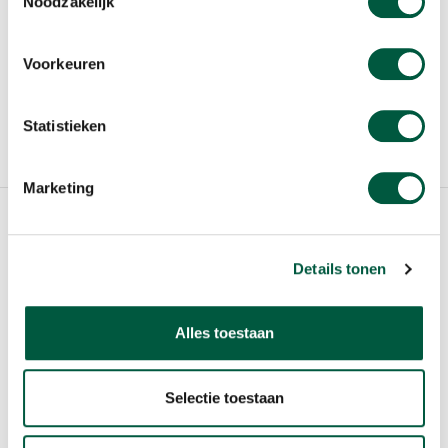
Noodzakelijk
VOOR SCHOLIEREN
Voorkeuren
COOKIES
GEBRUIKERSVOORWAARDEN
Statistieken
WIJZIG COOKIE INSTELLING
Marketing
© 2020 Sligo Food Group N.V.
Details tonen
Alles toestaan
Selectie toestaan