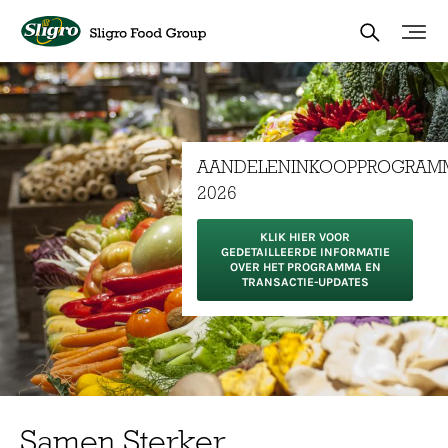
Overslaan
en
naar
de
inhoud
gaan
AANDELENINKOOPPROGRAM
2026
KLIK HIER VOOR
GEDETAILLEERDE INFORMATIE
OVER HET PROGRAMMA EN
TRANSACTIE-UPDATES
Samen Sterker