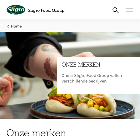
Overslaan
en
naar
de
inhoud
Home
gaan
ONZE MERKEN
Onder Sligro Food Group vallen
verschillende bedrijven
Onze merken