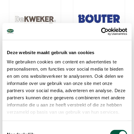
De Kweker
Bouter
Deze website maakt gebruik van cookies
Proud member of Sligro
Groots in professionele
Food Group
keukens
We gebruiken cookies om content en advertenties te
personaliseren, om functies voor social media te bieden
Lees meer
Lees meer
en om ons websiteverkeer te analyseren. Ook delen we
informatie over uw gebruik van onze site met onze
partners voor social media, adverteren en analyse. Deze
partners kunnen deze gegevens combineren met andere
informatie die u aan ze heeft verstrekt of die ze hebben
verzameld op basis van uw gebruik van hun services.
Toestemmingsselectie
SmitVis
Culivers