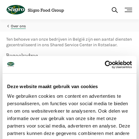
Overslaan
en
naar
de
inhoud
Over ons
gaan
Ten behoeve van onze bedrijven in België zijn een aantal diensten
gecentraliseerd in ons Shared Service Center in Rotselaar.
Bezoekadres
Wingepark 10
3110 Rotselaar – België
+32 (0)16 58 99 00
Route via Google Maps
Deze website maakt gebruik van cookies
We gebruiken cookies om content en advertenties te
Onderstaande diensten zijn bereikbaar via deze e-mailadressen:
personaliseren, om functies voor social media te bieden
en om ons websiteverkeer te analyseren. Ook delen we
Aankoop
informatie over uw gebruik van onze site met onze
aankoopfood@sligro.be
partners voor social media, adverteren en analyse. Deze
aankoopnon-food@sligro.be
partners kunnen deze gegevens combineren met andere