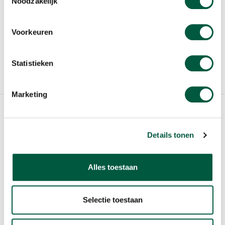
Noodzakelijk
VOOR SCHOLIEREN
Voorkeuren
COOKIES
GEBRUIKERSVOORWAARDEN
Statistieken
WIJZIG COOKIE INSTELLING
Marketing
© 2020 Sligo Food Group N.V.
Details tonen
Alles toestaan
Selectie toestaan