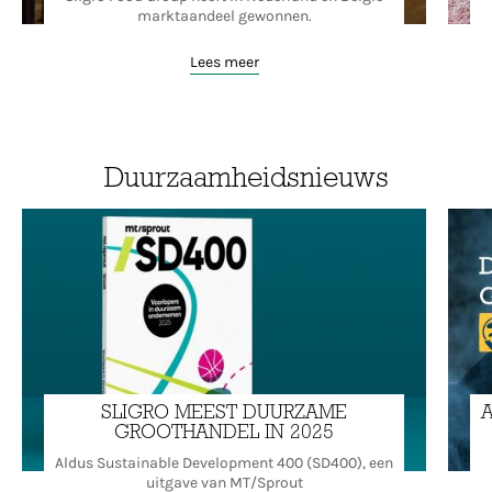
marktaandeel gewonnen.
Lees meer
Duurzaamheidsnieuws
SLIGRO MEEST DUURZAME
A
GROOTHANDEL IN 2025
Aldus Sustainable Development 400 (SD400), een
uitgave van MT/Sprout