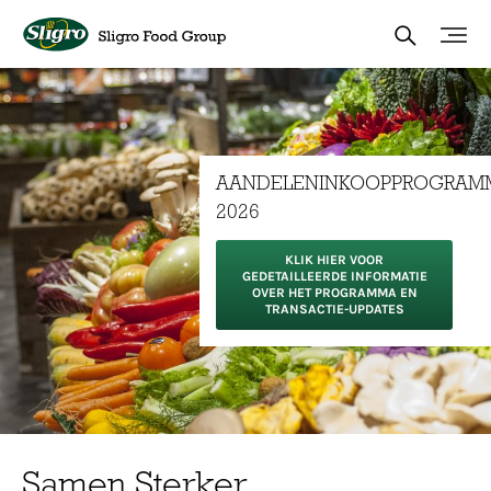
Overslaan
en
naar
de
inhoud
gaan
AANDELENINKOOPPROGRAM
2026
KLIK HIER VOOR
GEDETAILLEERDE INFORMATIE
OVER HET PROGRAMMA EN
TRANSACTIE-UPDATES
Samen Sterker