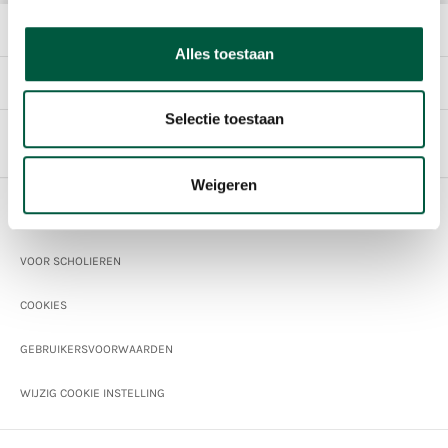
HET BEDRIJF
Alles toestaan
DIRECT NAAR
Selectie toestaan
Nederlands
Weigeren
Footer
SPONSORING
VOOR SCHOLIEREN
COOKIES
GEBRUIKERSVOORWAARDEN
WIJZIG COOKIE INSTELLING