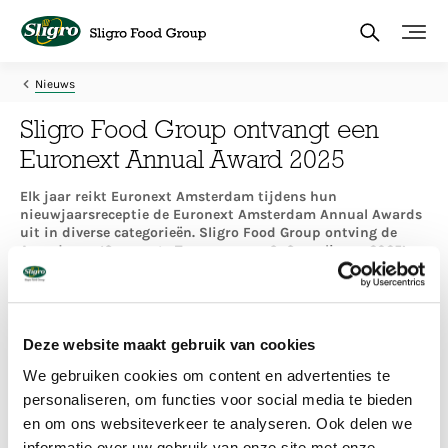
Overslaan
en
naar
de
inhoud
Nieuws
gaan
Sligro Food Group ontvangt een
Euronext Annual Award 2025
Elk jaar reikt Euronext Amsterdam tijdens hun
nieuwjaarsreceptie de Euronext Amsterdam Annual Awards
uit in diverse categorieën. Sligro Food Group ontving de
Award voor ‘Corporate Transparency & Compliance 2025’.
Euronext: “De openbaar beschikbare governance- en
compliance¬documenten van Sligro Food Group, zoals de
Whistleblowing Policy, Code of Conduct en Insider Trading Policy,
weerspiegelen een proactieve aanpak om hoge
Deze website maakt gebruik van cookies
compliance¬normen te handhaven. Dit wordt verder ondersteund
door de governance- en compliance¬tools die Sligro Food Group
We gebruiken cookies om content en advertenties te
gebruikt, waaronder InsiderLog, IntegrityLog en iBabs.
personaliseren, om functies voor social media te bieden
Met deze Awards erkennen wij bedrijven voor hun
en om ons websiteverkeer te analyseren. Ook delen we
uitmuntendheid, leiderschap en bijdrage aan de
aantrekkelijkheid en concurrentiekracht van de Nederlandse
informatie over uw gebruik van onze site met onze