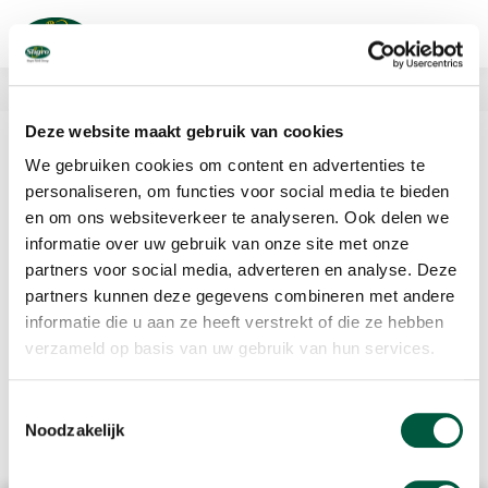
Overslaan
en
naar
de
inhoud
Nieuws
gaan
Deze website maakt gebruik van cookies
Sligro Food Group verwacht
We gebruiken cookies om content en advertenties te
over de eerste helft van 2003
personaliseren, om functies voor social media te bieden
en om ons websiteverkeer te analyseren. Ook delen we
een nettowinstgroei van 25%
informatie over uw gebruik van onze site met onze
partners voor social media, adverteren en analyse. Deze
Ondanks uitdagende marktomstandigheden bij de horeca in
partners kunnen deze gegevens combineren met andere
Nederland verwacht Sligro Food Group over het eerste halfjaar
informatie die u aan ze heeft verstrekt of die ze hebben
2003 een autonome omzetgroei te realiseren van circa 3%. Mede
verzameld op basis van uw gebruik van hun services.
door de acquisities in 2002 zal de totale omzet naar verwachting
met ongeveer 8% toenemen tot afgerond € 650 miljoen.
Toestemmingsselectie
Lees meer in het onderstaande persbericht.
Noodzakelijk
Download Verwachting winstgroei eerste helft 2003.
(353,1 kB)