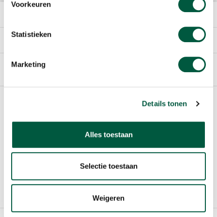
Voorkeuren
HET BEDRIJF
Statistieken
DIRECT NAAR
Marketing
Nederlands
Footer
Details tonen
SPONSORING
VOOR SCHOLIEREN
Alles toestaan
COOKIES
Selectie toestaan
GEBRUIKERSVOORWAARDEN
WIJZIG COOKIE INSTELLING
Weigeren