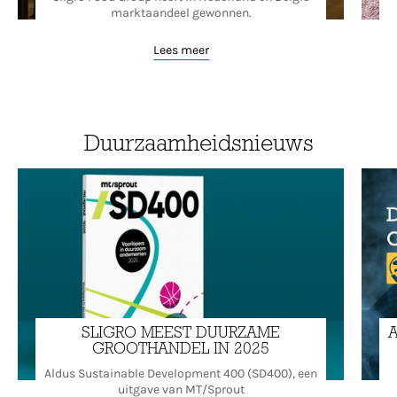
marktaandeel gewonnen.
Lees meer
Duurzaamheidsnieuws
SLIGRO MEEST DUURZAME
A
GROOTHANDEL IN 2025
Aldus Sustainable Development 400 (SD400), een
uitgave van MT/Sprout