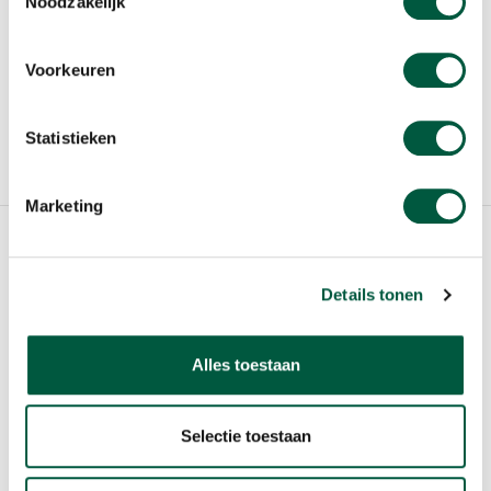
Noodzakelijk
VOOR SCHOLIEREN
Voorkeuren
COOKIES
GEBRUIKERSVOORWAARDEN
Statistieken
WIJZIG COOKIE INSTELLING
Marketing
© 2020 Sligo Food Group N.V.
Details tonen
Alles toestaan
Selectie toestaan