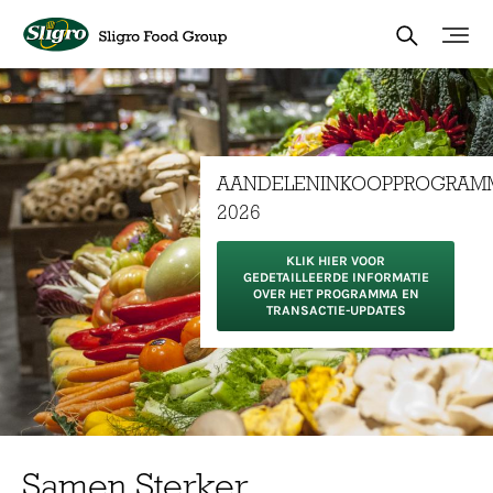
Overslaan
en
naar
de
inhoud
gaan
AANDELENINKOOPPROGRAM
2026
KLIK HIER VOOR
GEDETAILLEERDE INFORMATIE
OVER HET PROGRAMMA EN
TRANSACTIE-UPDATES
Samen Sterker